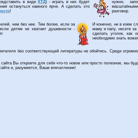
представить в виде
КТД
) - играть в них будет
нужно, за
л, посвященный всевозможной методической литературе, надеемся эта инф
ения остануться намного ярче. А сделать это
масштабными
, а старичкам - пополнить свой багаж!
росто
!
разговор.
 в о/л "Маяк", воскресли ваши пенсионные свидетельства. Список счастливых
елей, чем без нее. Тем более, если за
И конечно, не в коем с
если детям не хватает душевности -
маму и папу, несете за
т.
сделать уголок, как
необходимо знать вожа
оспитателя без соответствующей литературы не обойтись. Среди огромн
сайта Вы откроете для себя что-то новое или просто полезное, мы бу
сайте и, разумеется, Ваше впечатление!.