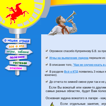
Огромное спасибо Куприянову Б.В. за п
Игры на выявление лидера
перешли из "
В описание того,
"Как не скучно ехать в
В разделе
Всё о КТД
появились 3 новых
конечно).
До отчета по зимней смене руки так и н
Если Вы вожатый или каким-то другим о
Ура! Очет по 1й смене в дол "Энергия" го
самых разных областях, будет Вам полез
Захотелось обновить дизайн и вот - он у
Основная задача вожатого в лагере - ка
Появился раздел
"Летние смены 2003"
.
Если отдельные занятия, иг