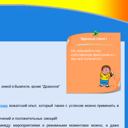
Удачных смен !
Не забывайте про
собственную фантазию и у
вас всё получится !
зимой в Вымпеле, кроме "Драконов"
о
наш
вожатский опыт, который также с успехом можно применить в
-то следует поправить?
лючений и положительных эмоций!
между мероприятиями и режимными моментами можно, и даже