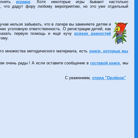
полнять
играми
. Хотя некоторые игры бывают настолько
ормация поможет новичкам
, что дадут фору любому мероприятию, но это уже отдельный
 обладателей и подробные координаты
лучае нельзя забывать, что в лагере вы заменяете детям и
 них уголовную ответственность. О регистрации детей, как
 оказать первую помощь и ещё кучу
всяких разностей
тому.
ого множества методического материала, есть
книги, которые мы
дем очень рады ! А если оставите сообщение в
гостевой книге
, мы
С уважением,
отряд "Орлёнок"