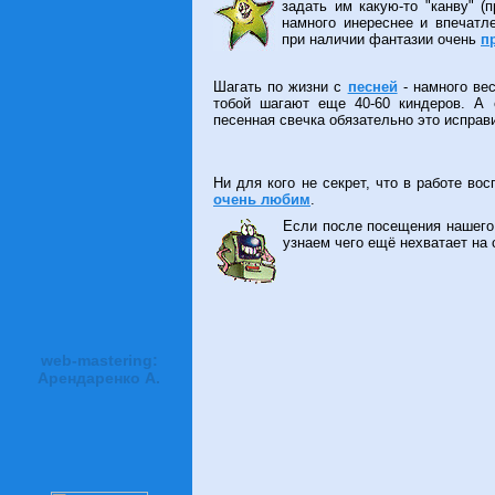
задать им какую-то "канву" (
В раздел
"Полезное"
добавлен подразде
намного инереснее и впечатл
сориентироваться в море имеющихся изданий
при наличии фантазии очень
п
Внимание Орленки !
, которые работали
места хранения
[ здесь ]
Шагать по жизни с
песней
- намного вес
тобой шагают еще 40-60 киндеров. А 
песенная свечка обязательно это исправи
Ни для кого не секрет, что в работе в
очень любим
.
Если после посещения нашего 
узнаем чего ещё нехватает на 
web-mastering:
Арендаренко А.