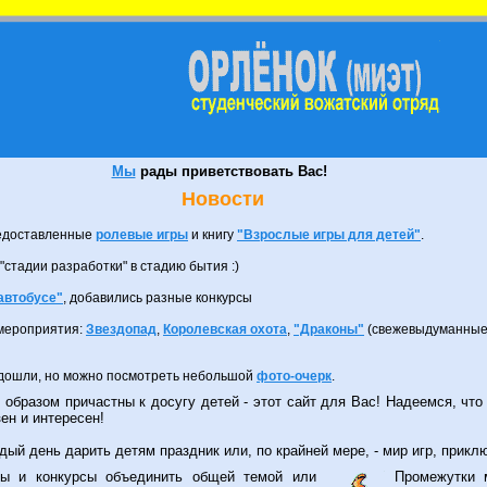
Мы
рады приветствовать Вас!
Новости
редоставленные
ролевые игры
и книгу
"Взрослые игры для детей"
.
стадии разработки" в стадию бытия :)
 автобусе"
, добавились разные конкурсы
 мероприятия:
Звездопад
,
Королевская охота
,
"Драконы"
(свежевыдуманные 
е дошли, но можно посмотреть небольшой
фото-очерк
.
бразом причастны к досугу детей - этот сайт для Вас! Надеемся, чт
тов! Раздел
"Летние смены 2003"
наконец закончен.
ен и интересен!
же представлен на ваш суд ! Очень интересно узнать Ваше мнение, может что
ждый день дарить детям праздник или, по крайней мере, - мир игр, прик
 В нем можно увидеть небольшой отчет с фотками по летним сменам.
ры и конкурсы объединить общей темой или
Промежутки 